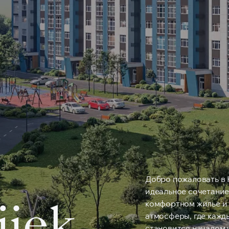
Добро пожаловать в K
идеальное сочетание
jiek
комфортном жилье и
атмосферы, где кажд
становится началом 