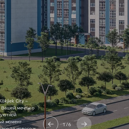
ökjiek City –
 Вашей мечты о
 уютной
ый момент
1/6
чего-то нового и